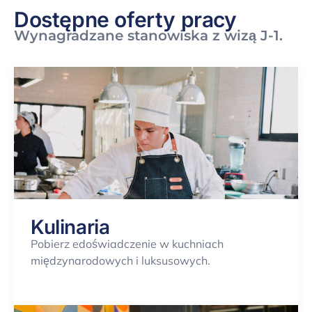
Dostępne oferty pracy
Wynagradzane stanowiska z wizą J-1.
Kulinaria
Pobierz
e
doświadczenie
w kuchniach
międzynarodowych
i
luksusowych.