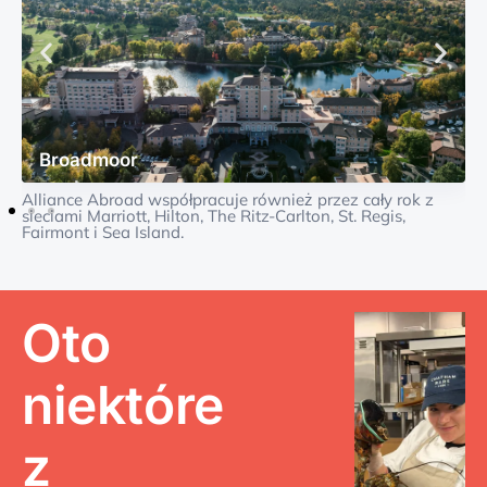
Broadmoor
Alliance Abroad współpracuje również przez cały rok z
sieciami Marriott, Hilton, The Ritz-Carlton, St. Regis,
Fairmont i Sea Island.
Oto
niektóre
z