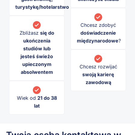
turystykę/hotelarstwo
Chcesz zdobyć
Zbliżasz
się do
doświadczenie
ukończenia
międzynarodowe
?
studiów lub
jesteś świeżo
upieczonym
Chcesz rozwijać
absolwentem
swoją karierę
zawodową
Wiek od
21 do 38
lat
Twoja osoba kontaktowa w