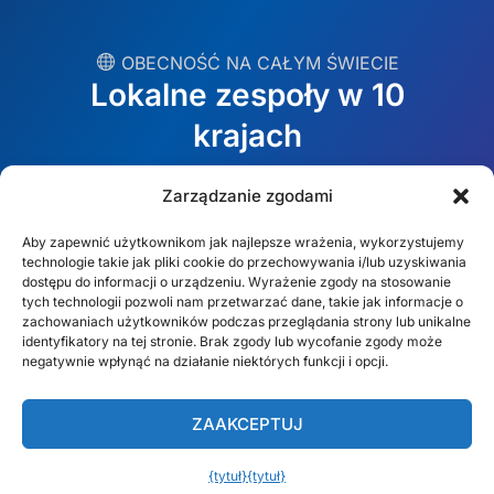
︎ OBECNOŚĆ NA CAŁYM ŚWIECIE
Lokalne zespoły w 10
krajach
Zarządzanie zgodami
USA
Irlandia
Aby zapewnić użytkownikom jak najlepsze wrażenia, wykorzystujemy
Dubaj
Polska
technologie takie jak pliki cookie do przechowywania i/lub uzyskiwania
dostępu do informacji o urządzeniu. Wyrażenie zgody na stosowanie
Meksyk
Australia
tych technologii pozwoli nam przetwarzać dane, takie jak informacje o
zachowaniach użytkowników podczas przeglądania strony lub unikalne
España
S. Afryka
identyfikatory na tej stronie. Brak zgody lub wycofanie zgody może
negatywnie wpłynąć na działanie niektórych funkcji i opcji.
Brazylia/Mercosur
Portugalia
ZAAKCEPTUJ
Znajdź swój lokalny zespół →
{tytuł}
{tytuł}
Polski