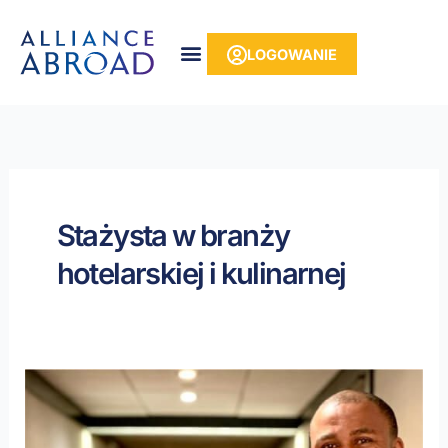
do
Przejdź
treści
do
LOGOWANIE
treści
Stażysta w branży
hotelarskiej i kulinarnej
Historia
Sanele