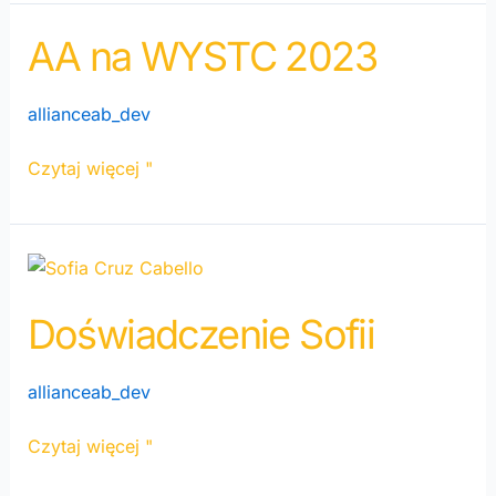
AA na WYSTC 2023
AA
na
WYSTC
allianceab_dev
2023
Czytaj więcej "
Doświadczenie
Sofii
Doświadczenie Sofii
allianceab_dev
Czytaj więcej "