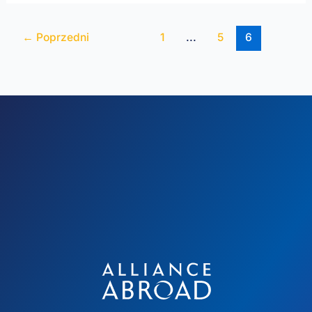
← Poprzedni
1
...
5
6