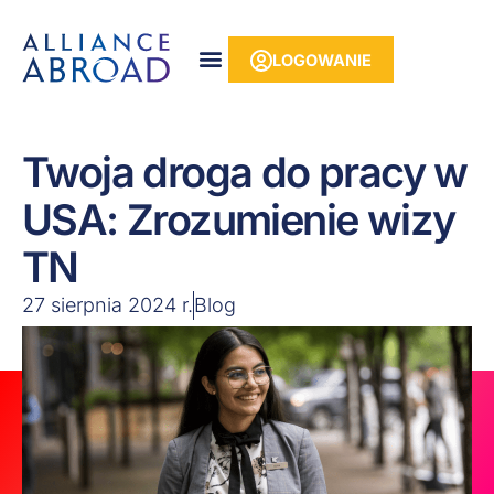
do
Przejdź
treści
do
LOGOWANIE
treści
Twoja droga do pracy w
USA: Zrozumienie wizy
TN
27 sierpnia 2024 r.
Blog