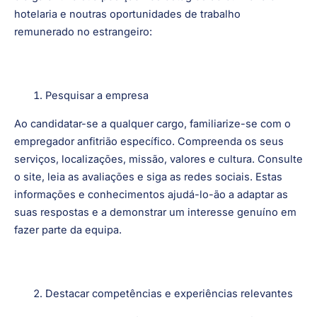
garantir que é um sucesso na entrevista e que começa o
seu estágio ou programa de trainees com confiança.
Eis as nossas principais dicas para o ajudar a destacar-se
e a garantir a sua posição nos estágios de culinária e
hotelaria e noutras oportunidades de trabalho
remunerado no estrangeiro:
Pesquisar a empresa
Ao candidatar-se a qualquer cargo, familiarize-se com o
empregador anfitrião específico. Compreenda os seus
serviços, localizações, missão, valores e cultura. Consulte
o site, leia as avaliações e siga as redes sociais. Estas
informações e conhecimentos ajudá-lo-ão a adaptar as
suas respostas e a demonstrar um interesse genuíno em
fazer parte da equipa.