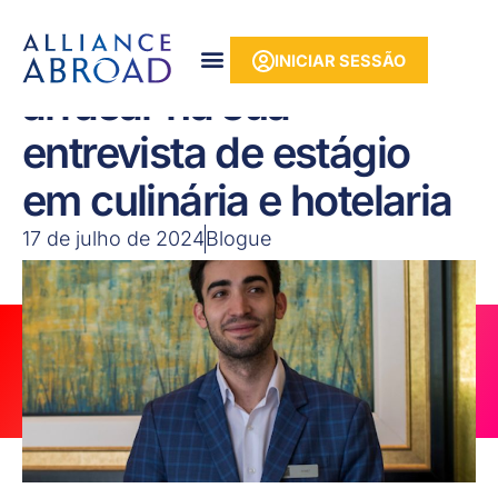
para o
Saltar
conteúdo
para
INICIAR SESSÃO
o
conteúdo
Dicas essenciais para
arrasar na sua
entrevista de estágio
em culinária e hotelaria
17 de julho de 2024
Blogue