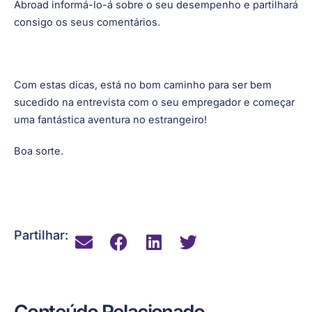
Etiqueta de acompanhamento
Após a entrevista, agradeça a oportunidade e reitere o
seu entusiasmo pela função. O seu contacto da Alliance
Abroad informá-lo-á sobre o seu desempenho e partilhará
consigo os seus comentários.
Com estas dicas, está no bom caminho para ser bem
sucedido na entrevista com o seu empregador e começar
uma fantástica aventura no estrangeiro!
Boa sorte.
Partilhar: