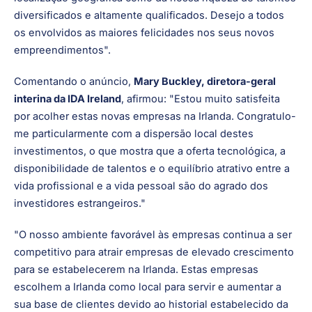
postos de trabalho serão distribuídos por uma série de
sectores e, na verdade, cidades, demonstrando a posição
da Irlanda como uma excelente escolha estratégica para
as empresas globais, tanto em termos da nossa
localização geográfica como da nossa riqueza de talentos
diversificados e altamente qualificados. Desejo a todos
os envolvidos as maiores felicidades nos seus novos
empreendimentos".
Comentando o anúncio,
Mary Buckley, diretora-geral
interina da IDA Ireland
, afirmou: "Estou muito satisfeita
por acolher estas novas empresas na Irlanda. Congratulo-
me particularmente com a dispersão local destes
investimentos, o que mostra que a oferta tecnológica, a
disponibilidade de talentos e o equilíbrio atrativo entre a
vida profissional e a vida pessoal são do agrado dos
investidores estrangeiros."
"O nosso ambiente favorável às empresas continua a ser