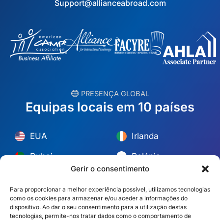
Support@allianceabroad.com
︎ PRESENÇA GLOBAL
Equipas locais em 10 países
EUA
Irlanda
Dubai
Polónia
Gerir o consentimento
México
Austrália
Para proporcionar a melhor experiência possível, utilizamos tecnologias
Espanha
S. África
como os cookies para armazenar e/ou aceder a informações do
dispositivo. Ao dar o seu consentimento para a utilização destas
Brasil/Mercosul
Portugal
tecnologias, permite-nos tratar dados como o comportamento de