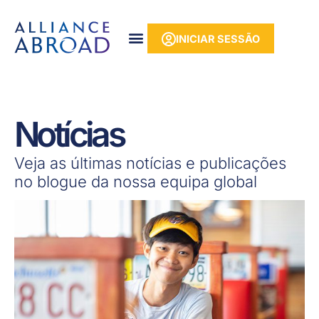
para o
Saltar
conteúdo
para
INICIAR SESSÃO
o
conteúdo
Notícias
Veja as últimas notícias e publicações
no blogue da nossa equipa global