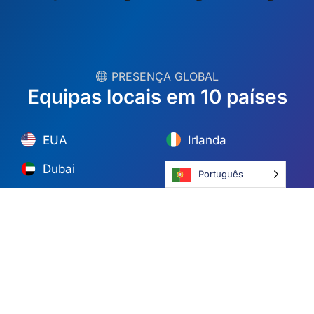
EUA
Irlanda
Dubai
Polónia
México
Austrália
Espanha
S. África
Brasil/Mercosul
Portugal
Português
Encontre a sua equipa local →
© Copyright 2026 Alliance Abroad. Todos os direitos reservados.
Web design
por: Rob&Paul.
Declaração de exoneração de responsabilidade
Política de privacidade