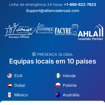
Linha de emergência 24 horas
+1-866-622-7623
Support@allianceabroad.com
︎ PRESENÇA GLOBAL
Equipas locais em 10 países
EUA
Irlanda
Dubai
Polónia
México
Austrália
Espanha
S. África