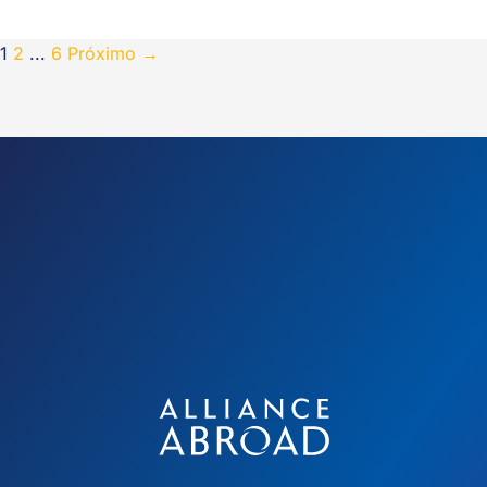
1
2
...
6
Próximo
→