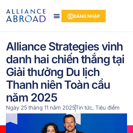
Bỏ
phần
để
nội
ĐĂNG NHẬP
qua
dung
phần
nội
dung
Alliance Strategies vinh
danh hai chiến thắng tại
Giải thưởng Du lịch
Thanh niên Toàn cầu
năm 2025
Ngày 25 tháng 11 năm 2025
Tin tức
,
Tiêu điểm