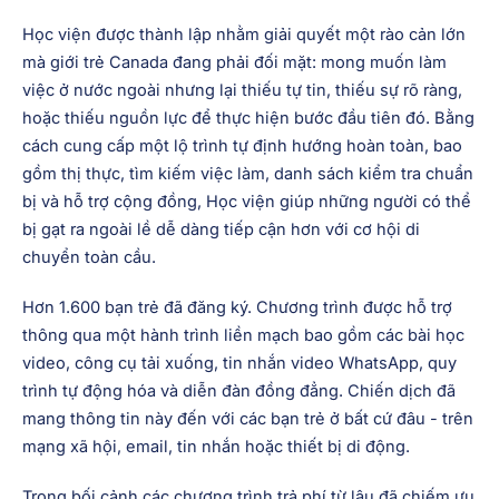
Học viện được thành lập nhằm giải quyết một rào cản lớn
mà giới trẻ Canada đang phải đối mặt: mong muốn làm
việc ở nước ngoài nhưng lại thiếu tự tin, thiếu sự rõ ràng,
hoặc thiếu nguồn lực để thực hiện bước đầu tiên đó. Bằng
cách cung cấp một lộ trình tự định hướng hoàn toàn, bao
gồm thị thực, tìm kiếm việc làm, danh sách kiểm tra chuẩn
bị và hỗ trợ cộng đồng, Học viện giúp những người có thể
bị gạt ra ngoài lề dễ dàng tiếp cận hơn với cơ hội di
chuyển toàn cầu.
Hơn 1.600 bạn trẻ đã đăng ký. Chương trình được hỗ trợ
thông qua một hành trình liền mạch bao gồm các bài học
video, công cụ tải xuống, tin nhắn video WhatsApp, quy
trình tự động hóa và diễn đàn đồng đẳng. Chiến dịch đã
mang thông tin này đến với các bạn trẻ ở bất cứ đâu - trên
mạng xã hội, email, tin nhắn hoặc thiết bị di động.
Trong bối cảnh các chương trình trả phí từ lâu đã chiếm ưu