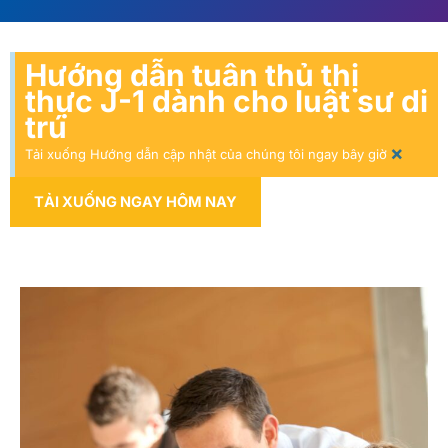
Hướng dẫn tuân thủ thị
thực J-1 dành cho luật sư di
trú
×
Tải xuống Hướng dẫn cập nhật của chúng tôi ngay bây giờ
TẢI XUỐNG NGAY HÔM NAY