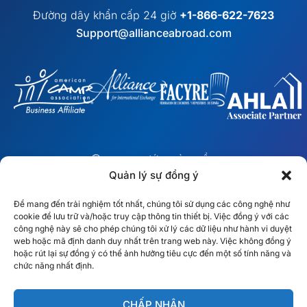
Đường dây khẩn cấp 24 giờ
+1-866-622-7623
Support@allianceabroad.com
︎ MẠNG LƯỚI TOÀN CẦU
Các đội địa phương tại 10 quốc
Quản lý sự đồng ý
gia
Để mang đến trải nghiệm tốt nhất, chúng tôi sử dụng các công nghệ như
cookie để lưu trữ và/hoặc truy cập thông tin thiết bị. Việc đồng ý với các
công nghệ này sẽ cho phép chúng tôi xử lý các dữ liệu như hành vi duyệt
MỸ
Ireland
web hoặc mã định danh duy nhất trên trang web này. Việc không đồng ý
hoặc rút lại sự đồng ý có thể ảnh hưởng tiêu cực đến một số tính năng và
chức năng nhất định.
Dubai
Ba Lan
México
Úc
CHẤP NHẬN