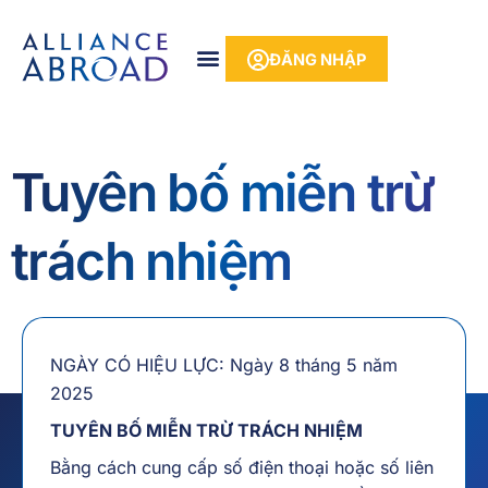
Bỏ
phần
để
nội
ĐĂNG NHẬP
qua
dung
phần
nội
dung
Tuyên bố miễn trừ
trách nhiệm
NGÀY CÓ HIỆU LỰC: Ngày 8 tháng 5 năm
2025
TUYÊN BỐ MIỄN TRỪ TRÁCH NHIỆM
Bằng cách cung cấp số điện thoại hoặc số liên