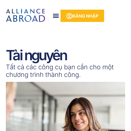
Bỏ
phần
để
nội
ĐĂNG NHẬP
qua
dung
phần
nội
dung
Tài nguyên
Tất cả các công cụ bạn cần cho một
chương trình thành công.