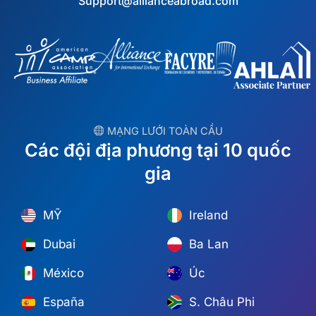
Support@allianceabroad.com
︎ MẠNG LƯỚI TOÀN CẦU
Các đội địa phương tại 10 quốc
gia
MỸ
Ireland
Dubai
Ba Lan
México
Úc
España
S. Châu Phi