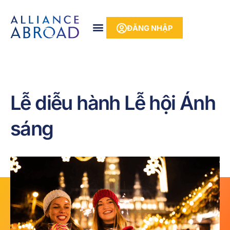
Bỏ
phần
để
nội
ĐĂNG NHẬP
qua
dung
phần
nội
dung
Lễ diễu hành Lễ hội Ánh
sáng