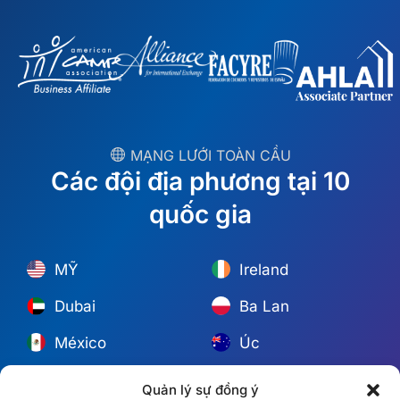
︎ MẠNG LƯỚI TOÀN CẦU
Các đội địa phương tại 10
quốc gia
MỸ
Ireland
Dubai
Ba Lan
México
Úc
España
S. Châu Phi
Quản lý sự đồng ý