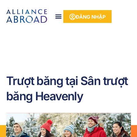
phần
nội
ĐĂNG NHẬP
dung
Trượt băng tại Sân trượt
băng Heavenly