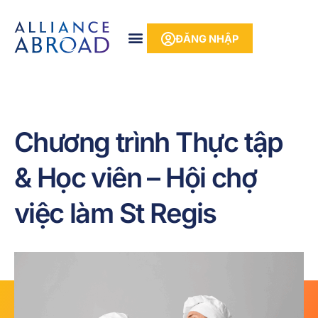
Bỏ
phần
để
nội
ĐĂNG NHẬP
qua
dung
phần
nội
dung
Chương trình Thực tập
& Học viên – Hội chợ
việc làm St Regis