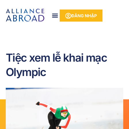
Bỏ
phần
để
nội
ĐĂNG NHẬP
qua
dung
phần
nội
dung
Tiệc xem lễ khai mạc
Olympic