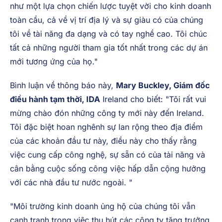
thông báo của IDA hôm nay rằng 5 công ty mới sẽ
đến bờ biển của chúng tôi, tạo ra 100 việc làm mới.
Các vị trí sẽ được trải rộng trên một loạt các lĩnh vực
và thực sự là các thành phố, thể hiện vị trí của Ireland
như một lựa chọn chiến lược tuyệt vời cho kinh doanh
toàn cầu, cả về vị trí địa lý và sự giàu có của chúng
tôi về tài năng đa dạng và có tay nghề cao. Tôi chúc
tất cả những người tham gia tốt nhất trong các dự án
mới tương ứng của họ."
Bình luận về thông báo này,
Mary Buckley, Giám đốc
điều hành tạm thời, IDA
Ireland cho biết: "Tôi rất vui
mừng chào đón những công ty mới này đến Ireland.
Tôi đặc biệt hoan nghênh sự lan rộng theo địa điểm
của các khoản đầu tư này, điều này cho thấy rằng
việc cung cấp công nghệ, sự sẵn có của tài năng và
cân bằng cuộc sống công việc hấp dẫn cộng hưởng