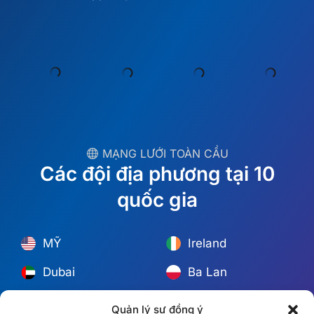
︎ MẠNG LƯỚI TOÀN CẦU
Các đội địa phương tại 10
quốc gia
MỸ
Ireland
Dubai
Ba Lan
México
Úc
España
S. Châu Phi
Quản lý sự đồng ý