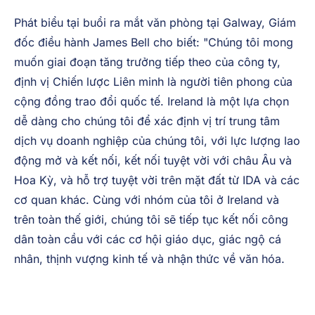
cơ hội kỳ nghỉ làm việc tại Ireland cũng như hỗ trợ
chiến lược cho ngành khách sạn và ẩm thực Ireland,
với sự phát triển này, chúng tôi hy vọng sẽ tạo ra tới
20 việc làm mới ở Ireland.
Phát biểu tại buổi ra mắt văn phòng tại Galway, Giám
đốc điều hành James Bell cho biết: "Chúng tôi mong
muốn giai đoạn tăng trưởng tiếp theo của công ty,
định vị Chiến lược Liên minh là người tiên phong của
cộng đồng trao đổi quốc tế. Ireland là một lựa chọn
dễ dàng cho chúng tôi để xác định vị trí trung tâm
dịch vụ doanh nghiệp của chúng tôi, với lực lượng lao
động mở và kết nối, kết nối tuyệt vời với châu Âu và
Hoa Kỳ, và hỗ trợ tuyệt vời trên mặt đất từ IDA và các
cơ quan khác. Cùng với nhóm của tôi ở Ireland và
trên toàn thế giới, chúng tôi sẽ tiếp tục kết nối công
dân toàn cầu với các cơ hội giáo dục, giác ngộ cá