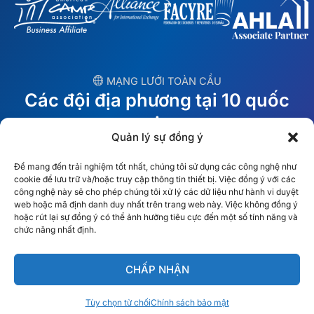
︎ MẠNG LƯỚI TOÀN CẦU
Các đội địa phương tại 10 quốc
gia
Quản lý sự đồng ý
MỸ
Ireland
Để mang đến trải nghiệm tốt nhất, chúng tôi sử dụng các công nghệ như
cookie để lưu trữ và/hoặc truy cập thông tin thiết bị. Việc đồng ý với các
Dubai
Ba Lan
công nghệ này sẽ cho phép chúng tôi xử lý các dữ liệu như hành vi duyệt
web hoặc mã định danh duy nhất trên trang web này. Việc không đồng ý
hoặc rút lại sự đồng ý có thể ảnh hưởng tiêu cực đến một số tính năng và
México
Úc
chức năng nhất định.
España
S. Châu Phi
CHẤP NHẬN
Brazil/Mercosur
Bồ Đào Nha
Tùy chọn từ chối
Chính sách bảo mật
Tìm đội ngũ tại địa phương của bạn →
Tiếng Việt