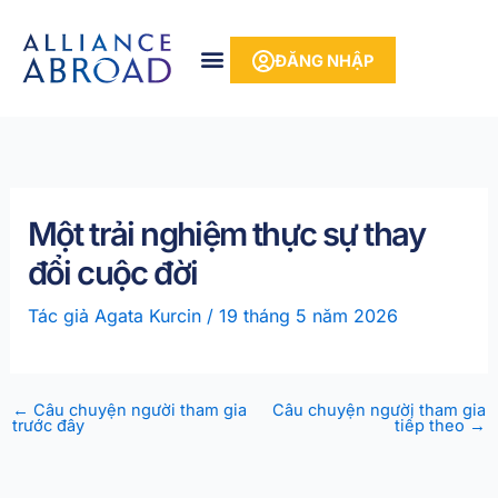
Bỏ
phần
để
nội
ĐĂNG NHẬP
qua
dung
phần
nội
dung
Một trải nghiệm thực sự thay
đổi cuộc đời
Tác giả
Agata Kurcin
/
19 tháng 5 năm 2026
←
Câu chuyện người tham gia
Câu chuyện người tham gia
trước đây
tiếp theo
→