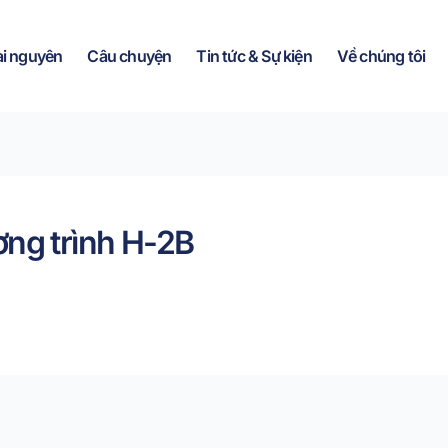
ài nguyên
Câu chuyện
Tin tức & Sự kiện
Về chúng tôi
ơng trình H-2B