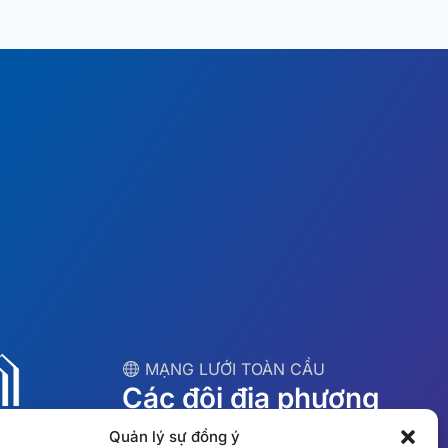
︎ MẠNG LƯỚI TOÀN CẦU
Các đội địa phương
tại 10 quốc gia
Quản lý sự đồng ý