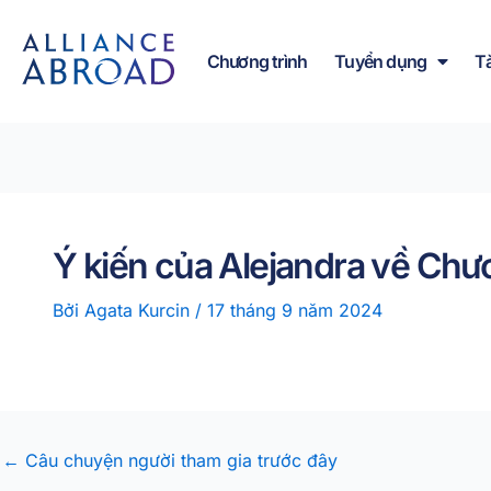
Bỏ
phần
để
nội
Chương trình
Tuyển dụng
T
qua
dung
phần
nội
dung
Ý kiến của Alejandra về Chư
Bởi
Agata Kurcin
/
17 tháng 9 năm 2024
←
Câu chuyện người tham gia trước đây