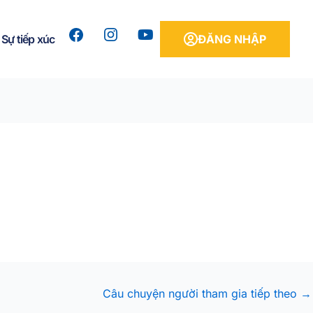
Y
Sự tiếp xúc
ĐĂNG NHẬP
o
u
t
u
b
e
Câu chuyện người tham gia tiếp theo
→