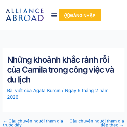
Bỏ
phần
để
nội
ĐĂNG NHẬP
qua
dung
phần
nội
dung
Những khoảnh khắc rảnh rỗi
của Camila trong công việc và
du lịch
Bài viết của
Agata Kurcin
/
Ngày 6 tháng 2 năm
2026
←
Câu chuyện người tham gia
Câu chuyện người tham gia
trước đây
tiếp theo
→