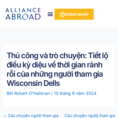
Bỏ
phần
để
nội
ĐĂNG NHẬP
qua
dung
phần
nội
dung
Thủ công và trò chuyện: Tiết lộ
điều kỳ diệu về thời gian rảnh
rỗi của những người tham gia
Wisconsin Dells
Bởi
Robert O'Halloran
/
10 tháng 6 năm 2024
←
Câu chuyện người tham gia
Câu chuyện người tham gia