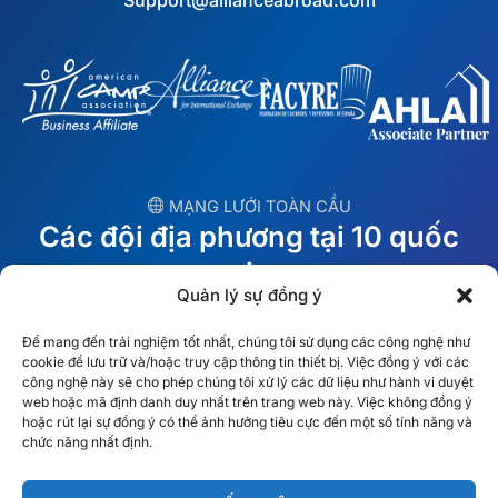
Support@allianceabroad.com
︎ MẠNG LƯỚI TOÀN CẦU
Các đội địa phương tại 10 quốc
gia
Quản lý sự đồng ý
MỸ
Ireland
Để mang đến trải nghiệm tốt nhất, chúng tôi sử dụng các công nghệ như
cookie để lưu trữ và/hoặc truy cập thông tin thiết bị. Việc đồng ý với các
Dubai
Ba Lan
công nghệ này sẽ cho phép chúng tôi xử lý các dữ liệu như hành vi duyệt
web hoặc mã định danh duy nhất trên trang web này. Việc không đồng ý
hoặc rút lại sự đồng ý có thể ảnh hưởng tiêu cực đến một số tính năng và
México
Úc
chức năng nhất định.
España
S. Châu Phi