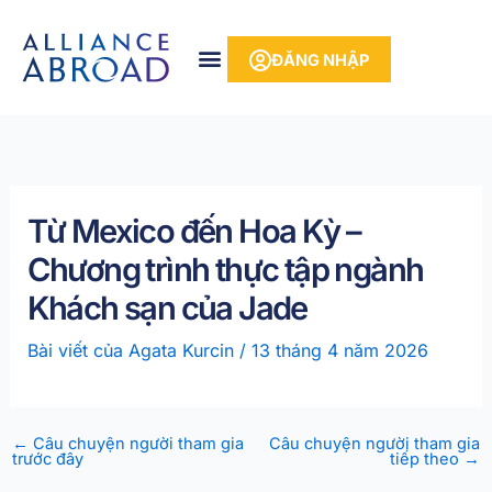
Bỏ
phần
để
nội
ĐĂNG NHẬP
qua
dung
phần
nội
dung
Từ Mexico đến Hoa Kỳ –
Chương trình thực tập ngành
Khách sạn của Jade
Bài viết của
Agata Kurcin
/
13 tháng 4 năm 2026
←
Câu chuyện người tham gia
Câu chuyện người tham gia
trước đây
tiếp theo
→