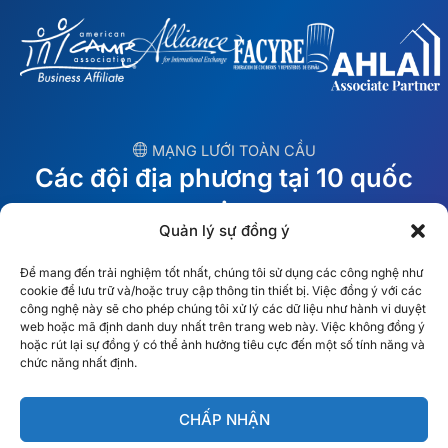
︎ MẠNG LƯỚI TOÀN CẦU
Các đội địa phương tại 10 quốc
gia
Quản lý sự đồng ý
MỸ
Ireland
Để mang đến trải nghiệm tốt nhất, chúng tôi sử dụng các công nghệ như
cookie để lưu trữ và/hoặc truy cập thông tin thiết bị. Việc đồng ý với các
Dubai
Ba Lan
công nghệ này sẽ cho phép chúng tôi xử lý các dữ liệu như hành vi duyệt
web hoặc mã định danh duy nhất trên trang web này. Việc không đồng ý
hoặc rút lại sự đồng ý có thể ảnh hưởng tiêu cực đến một số tính năng và
México
Úc
chức năng nhất định.
España
S. Châu Phi
CHẤP NHẬN
Brazil/Mercosur
Bồ Đào Nha