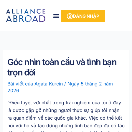
Bỏ
phần
để
nội
ĐĂNG NHẬP
qua
dung
phần
nội
dung
Góc nhìn toàn cầu và tình bạn
trọn đời
Bài viết của
Agata Kurcin
/
Ngày 5 tháng 2 năm
2026
“Điều tuyệt vời nhất trong trải nghiệm của tôi ở đây
là được gặp gỡ những người thực sự giúp tôi nhận
ra quan điểm về các quốc gia khác. Việc có thể kết
nối với họ và tạo dựng những tình bạn đẹp đã có tác