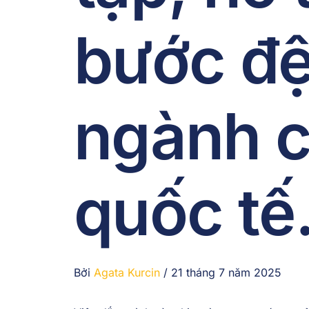
bước đ
ngành c
quốc tế
Bởi
Agata Kurcin
/
21 tháng 7 năm 2025