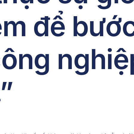
ệm để bước
ông nghiệp
.”