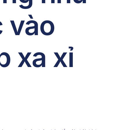
 vào
 xa xỉ