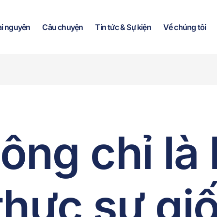
ài nguyên
Câu chuyện
Tin tức & Sự kiện
Về chúng tôi
ông chỉ là 
 thực sự gi