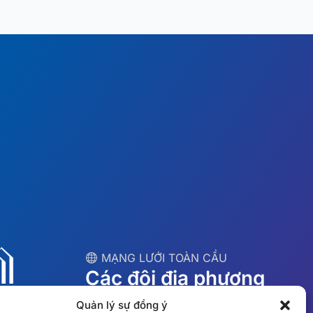
︎ MẠNG LƯỚI TOÀN CẦU
Các đội địa phương
tại 10 quốc gia
Quản lý sự đồng ý