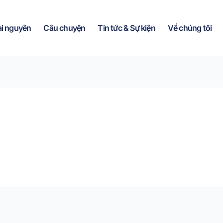
ài nguyên
Câu chuyện
Tin tức & Sự kiện
Về chúng tôi