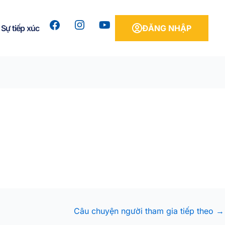
Y
Sự tiếp xúc
ĐĂNG NHẬP
o
u
t
u
b
e
Câu chuyện người tham gia tiếp theo
→