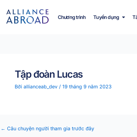
Bỏ
phần
để
nội
Chương trình
Tuyển dụng
T
qua
dung
phần
nội
dung
Tập đoàn Lucas
Bởi
allianceab_dev
/
19 tháng 9 năm 2023
←
Câu chuyện người tham gia trước đây