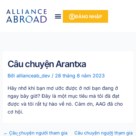
Bỏ
phần
để
nội
ĐĂNG NHẬP
qua
dung
phần
nội
dung
Câu chuyện Arantxa
Bởi
allianceab_dev
/
28 tháng 8 năm 2023
Hãy nhớ khi bạn mơ ước được ở nơi bạn đang ở
ngay bây giờ? Đây là một mục tiêu mà tôi đã đạt
được và tôi rất tự hào về nó. Cảm ơn, AAG đã cho
cơ hội.
←
Câu chuyện người tham gia
Câu chuyện người tham gia