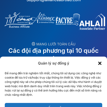
︎ MẠNG LƯỚI TOÀN CẦU
Các đội địa phương tại 10 quốc
gia
Quản lý sự đồng ý
MỸ
Ireland
Để mang đến trải nghiệm tốt nhất, chúng tôi sử dụng các công nghệ như
cookie để lưu trữ và/hoặc truy cập thông tin thiết bị. Việc đồng ý với các
Dubai
Ba Lan
công nghệ này sẽ cho phép chúng tôi xử lý các dữ liệu như hành vi duyệt
web hoặc mã định danh duy nhất trên trang web này. Việc không đồng ý
hoặc rút lại sự đồng ý có thể ảnh hưởng tiêu cực đến một số tính năng và
México
Úc
chức năng nhất định.
España
S. Châu Phi