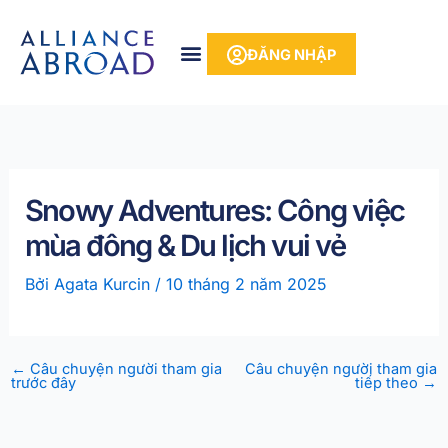
Bỏ
phần
để
nội
ĐĂNG NHẬP
qua
dung
phần
nội
dung
Snowy Adventures: Công việc
mùa đông & Du lịch vui vẻ
Bởi
Agata Kurcin
/
10 tháng 2 năm 2025
←
Câu chuyện người tham gia
Câu chuyện người tham gia
trước đây
tiếp theo
→