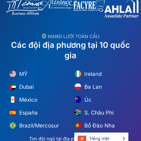
︎ MẠNG LƯỚI TOÀN CẦU
Các đội địa phương tại 10 quốc
gia
MỸ
Ireland
Dubai
Ba Lan
México
Úc
España
S. Châu Phi
Brazil/Mercosur
Bồ Đào Nha
Tìm đội ngũ tại địa phương của bạn →
Tiếng Việt