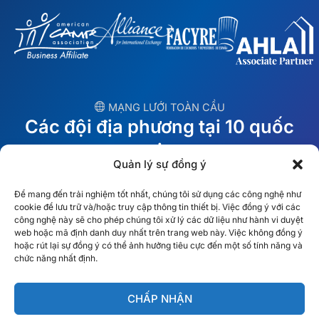
︎ MẠNG LƯỚI TOÀN CẦU
Các đội địa phương tại 10 quốc
gia
Quản lý sự đồng ý
MỸ
Ireland
Để mang đến trải nghiệm tốt nhất, chúng tôi sử dụng các công nghệ như
cookie để lưu trữ và/hoặc truy cập thông tin thiết bị. Việc đồng ý với các
Dubai
Ba Lan
công nghệ này sẽ cho phép chúng tôi xử lý các dữ liệu như hành vi duyệt
web hoặc mã định danh duy nhất trên trang web này. Việc không đồng ý
hoặc rút lại sự đồng ý có thể ảnh hưởng tiêu cực đến một số tính năng và
México
Úc
chức năng nhất định.
España
S. Châu Phi
CHẤP NHẬN
Brazil/Mercosur
Bồ Đào Nha