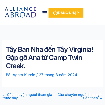
Bỏ
phần
để
nội
ĐĂNG NHẬP
qua
dung
phần
nội
dung
Tây Ban Nha đến Tây Virginia!
Gặp gỡ Ana từ Camp Twin
Creek.
Bởi
Agata Kurcin
/
27 tháng 8 năm 2024
←
Câu chuyện người tham gia
Câu chuyện người tham gia
trước đây
tiếp theo
→