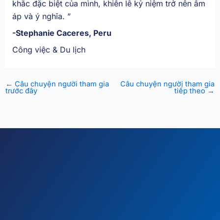
khắc đặc biệt của mình, khiến lễ kỷ niệm trở nên ấm
áp và ý nghĩa.
”
-Stephanie Caceres, Peru
Công việc & Du lịch
←
Câu chuyện người tham gia
Câu chuyện người tham gia
trước đây
tiếp theo
→