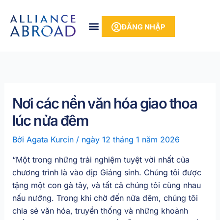
Bỏ
phần
để
nội
ĐĂNG NHẬP
qua
dung
phần
nội
dung
Nơi các nền văn hóa giao thoa
lúc nửa đêm
Bởi
Agata Kurcin
/
ngày 12 tháng 1 năm 2026
“Một trong những trải nghiệm tuyệt vời nhất của
chương trình là vào dịp Giáng sinh. Chúng tôi được
tặng một con gà tây, và tất cả chúng tôi cùng nhau
nấu nướng. Trong khi chờ đến nửa đêm, chúng tôi
chia sẻ văn hóa, truyền thống và những khoảnh