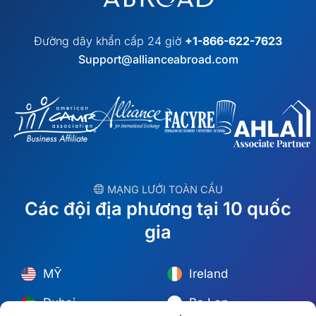
Đường dây khẩn cấp 24 giờ
+1-866-622-7623
Support@allianceabroad.com
︎ MẠNG LƯỚI TOÀN CẦU
Các đội địa phương tại 10 quốc
gia
MỸ
Ireland
Dubai
Ba Lan