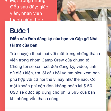
Một trong những
điều sau đây: giáo
viên, nhân viên
thanh niên, học
sinh hoặc người có
Bước 1
kỹ năng đặc biệt
Điền vào Đơn đăng ký của bạn và Gặp gỡ Nhà
cần thiết tại trại (ví
tài trợ của bạn
dụ: thể thao, khóa
học dây thừng, lái
Trò chuyện thoải mái với một trong những thành
thuyền, gốm sứ,
viên trong nhóm Camp Crew của chúng tôi.
v.v.)
Chúng tôi sẽ xem xét đơn đăng ký, video, tính
đủ điều kiện, trả lời câu hỏi và tìm hiểu xem bạn
Thành thạo tiếng
phù hợp với cơ hội thú vị này như thế nào. Có
Anh (kỹ năng đàm
một khoản phí nộp đơn không hoàn lại $ 50
thoại và hiểu tuyệt
USD sẽ được áp dụng cho phí $ 595 của bạn
vời)
khi phỏng vấn thành công.