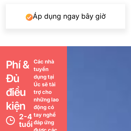
Áp dụng ngay bây giờ
Phí &
Các nhà
tuyển
Đủ
dụng tại
Úc sẽ tài
điều
trợ cho
những lao
kiện
động có
tay nghề
2-4
đáp ứng
tuổi
được các