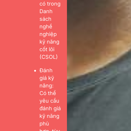
có trong
Danh
sách
nghề
nghiệp
kỹ năng
cốt lõi
(CSOL)
Đánh
giá kỹ
năng:
Có thể
yêu cầu
đánh giá
kỹ năng
phù