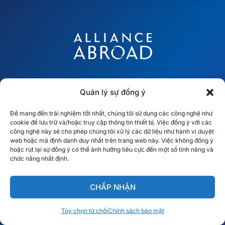
Đường dây khẩn cấp 24 giờ
+1-866-622-7623
Quản lý sự đồng ý
Support@allianceabroad.com
Để mang đến trải nghiệm tốt nhất, chúng tôi sử dụng các công nghệ như
cookie để lưu trữ và/hoặc truy cập thông tin thiết bị. Việc đồng ý với các
công nghệ này sẽ cho phép chúng tôi xử lý các dữ liệu như hành vi duyệt
web hoặc mã định danh duy nhất trên trang web này. Việc không đồng ý
hoặc rút lại sự đồng ý có thể ảnh hưởng tiêu cực đến một số tính năng và
chức năng nhất định.
CHẤP NHẬN
︎ MẠNG LƯỚI TOÀN CẦU
Các đội địa phương tại 10 quốc
Tùy chọn từ chối
Chính sách bảo mật
Tiếng Việt
gia