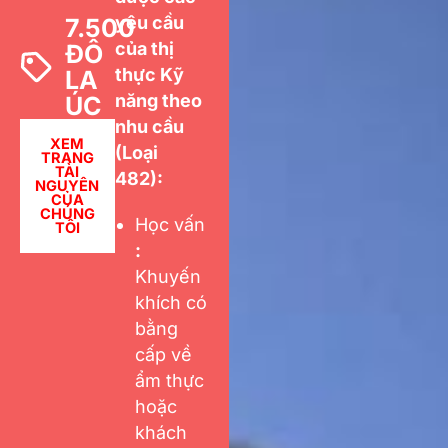
yêu cầu
7.500
của thị
ĐÔ
thực Kỹ
LA
năng theo
ÚC
nhu cầu
XEM
(Loại
TRANG
TÀI
482):
NGUYÊN
CỦA
CHÚNG
Học vấn
TÔI
:
Khuyến
khích có
bằng
cấp về
ẩm thực
hoặc
khách