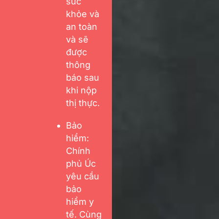
sức
khỏe và
an toàn
và sẽ
được
thông
báo sau
khi nộp
thị thực.
Bảo
hiểm:
Chính
phủ Úc
yêu cầu
bảo
hiểm y
tế. Cùng