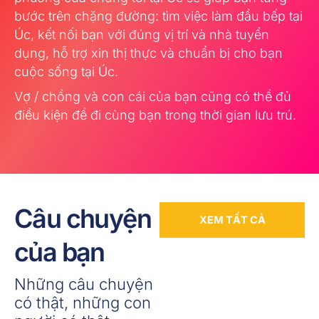
bước trên chặng đường: tìm
việc làm đầu bếp tại
Úc,
kết nối bạn với đúng vị trí và nhà tuyển
dụng, hỗ trợ xin thị thực và chuẩn bị cho bạn
cuộc sống tại Úc.
Vợ / chồng và con cái của bạn cũng có thể đủ
điều kiện để đi cùng bạn trong thời gian lưu trú.
Câu chuyện
XEM TẤT CẢ
của bạn
Những câu chuyện
có thật, những con