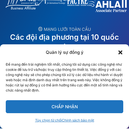
︎ MẠNG LƯỚI TOÀN CẦU
Các đội địa phương tại 10 quốc
gia
Quản lý sự đồng ý
MỸ
Ireland
Để mang đến trải nghiệm tốt nhất, chúng tôi sử dụng các công nghệ như
cookie để lưu trữ và/hoặc truy cập thông tin thiết bị. Việc đồng ý với các
Dubai
Ba Lan
công nghệ này sẽ cho phép chúng tôi xử lý các dữ liệu như hành vi duyệt
web hoặc mã định danh duy nhất trên trang web này. Việc không đồng ý
hoặc rút lại sự đồng ý có thể ảnh hưởng tiêu cực đến một số tính năng và
México
Úc
chức năng nhất định.
España
S. Châu Phi
CHẤP NHẬN
Brazil/Mercosur
Bồ Đào Nha
Tùy chọn từ chối
Chính sách bảo mật
Tìm đội ngũ tại địa phương của bạn →
Tiếng Việt