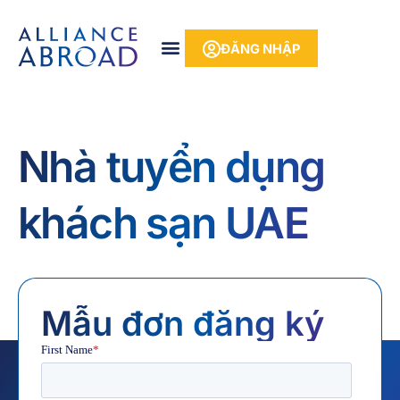
Bỏ
phần
để
nội
ĐĂNG NHẬP
qua
dung
phần
nội
dung
Nhà tuyển dụng
khách sạn UAE
Mẫu đơn đăng ký