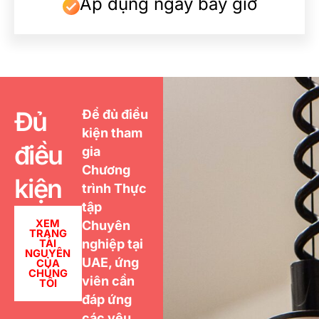
Áp dụng ngay bây giờ
Đủ
Để đủ điều
kiện tham
điều
gia
Chương
kiện
trình Thực
tập
XEM
Chuyên
TRANG
nghiệp tại
TÀI
NGUYÊN
UAE, ứng
CỦA
CHÚNG
viên cần
TÔI
đáp ứng
các yêu