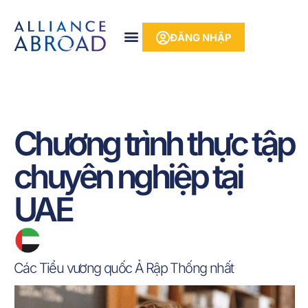
Bỏ
phần
để
nội
ĐĂNG NHẬP
qua
dung
phần
nội
dung
Chương trình thực tập
chuyên nghiệp tại
UAE
Các Tiểu vương quốc Ả Rập Thống nhất