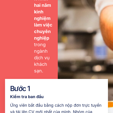
hai năm
kinh
nghiệm
làm việc
chuyên
nghiệp
trong
ngành
dịch vụ
khách
sạn.
Ngoại
Bước 1
hình
chỉnh tề
Kiểm tra ban đầu
, tuân
Ứng viên bắt đầu bằng cách nộp đơn trực tuyến
thủ các
và tải lên CV mới nhất của mình. Nhóm của