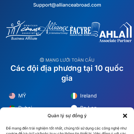
Support@allianceabroad.com
︎ MẠNG LƯỚI TOÀN CẦU
Các đội địa phương tại 10 quốc
gia
MỸ
Ireland
Dubai
Ba Lan
Quản lý sự đồng ý
México
Úc
Để mang đến trải nghiệm tốt nhất, chúng tôi sử dụng các công nghệ như
España
S. Châu Phi
cookie để lưu trữ và/hoặc truy cập thông tin thiết bị. Việc đồng ý với các