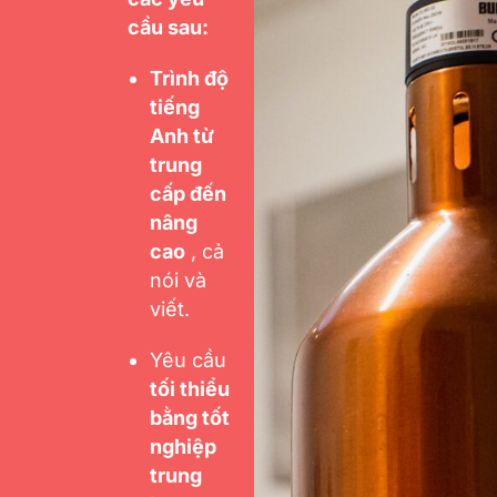
cầu sau:
Trình độ
tiếng
Anh từ
trung
cấp đến
nâng
cao
, cả
nói và
viết.
Yêu cầu
tối thiểu
bằng tốt
nghiệp
trung