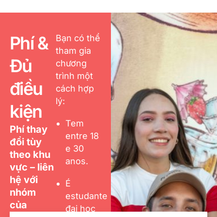
Phí &
Bạn có thể
tham gia
Đủ
chương
trình một
điều
cách hợp
lý:
kiện
Tem
Phí thay
entre 18
đổi tùy
e 30
theo khu
anos.
vực – liên
hệ với
É
nhóm
estudante
của
đại học