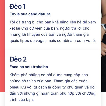
chúng tôi
theo
Đèo 1
để biết
nhịp độ
thêm
Envie sua candidatura
tích
thông tin
phân
Tôi đã trang bị cho bạn khả năng liên hệ để xem
xét lại ứng cử viên của bạn, người trả lời cho
XEM
Nói
TRANG
những lời khuyên của bạn và người tham gia
TÀI
tiếng
NGUYÊN
quais tipos de vagas mais combinam com você.
CỦA
Anh
CHÚNG
trong
TÔI
cuộc trò
Đèo 2
chuyện
Escolha seu trabalho
mới
Khám phá những cơ hội được cung cấp cho
những sở thích của bạn. Tham gia các cuộc
phiêu lưu với tư cách là công ty chủ quản và đối
đầu với những gì hoàn toàn phù hợp với chương
trình của bạn.