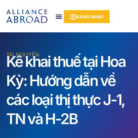
Bỏ
phần
để
nội
ĐĂNG NHẬP
qua
dung
phần
nội
dung
TÀI NGUYÊN
Kê khai thuế tại Hoa
Kỳ: Hướng dẫn về
các loại thị thực J-1,
TN và H-2B