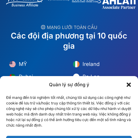
︎ MẠNG LƯỚI TOÀN CẦU
Các đội địa phương tại 10 quốc
gia
MỸ
Ireland
Dubai
Ba Lan
Quản lý sự đồng ý
México
Úc
Để mang đến trải nghiệm tốt nhất, chúng tôi sử dụng các công nghệ như
España
S. Châu Phi
cookie để lưu trữ và/hoặc truy cập thông tin thiết bị. Việc đồng ý với các
công nghệ này sẽ cho phép chúng tôi xử lý các dữ liệu như hành vi duyệt
Brazil/Mercosur
Bồ Đào Nha
web hoặc mã định danh duy nhất trên trang web này. Việc không đồng ý
hoặc rút lại sự đồng ý có thể ảnh hưởng tiêu cực đến một số tính năng và
chức năng nhất định.
Tìm đội ngũ tại địa phương của bạn →