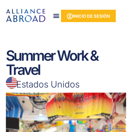
Ir
contenido
al
INICIO DE SESIÓN
contenido
Summer Work &
Travel
Estados Unidos