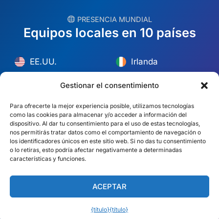
︎ PRESENCIA MUNDIAL
Equipos locales en 10 países
EE.UU.
Irlanda
Dubai
Polonia
Gestionar el consentimiento
México
Australia
Para ofrecerte la mejor experiencia posible, utilizamos tecnologías
como las cookies para almacenar y/o acceder a información del
España
S. África
dispositivo. Al dar tu consentimiento para el uso de estas tecnologías,
nos permitirás tratar datos como el comportamiento de navegación o
Brasil/Mercosur
Portugal
los identificadores únicos en este sitio web. Si no das tu consentimiento
o lo retiras, esto podría afectar negativamente a determinadas
características y funciones.
Encuentra tu equipo local →
ACEPTAR
© Copyright 2026 Alliance Abroad. Todos los derechos
reservados.
Diseño web
: Rob&Paul.
Descargo de responsabilidad
Política de privacidad
{título}
{título}
Español (América Latina)