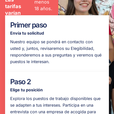
menos
tarifas
18 años.
varían
según la
Estudiante
Primer paso
región.
universitario
Contacta
Envía tu solicitud
a tiempo
a nuestro
completo
Nuestro equipo se pondrá en contacto con
equipo
usted y, juntos, revisaremos su Elegibilidad,
Hablar
para
responderemos a sus preguntas y veremos qué
inglés
obtener
puestos le interesan.
conversacional
más
información.
Paso 2
VER
NUESTRA
Elige tu posición
PÁGINA DE
RECURSOS
Explora los puestos de trabajo disponibles que
se adapten a tus intereses. Participa en una
entrevista con una empresa de acogida para