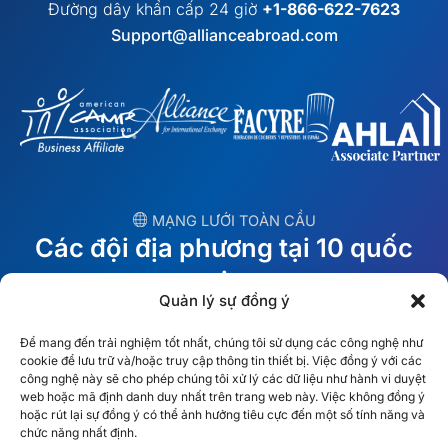
Đường dây khẩn cấp 24 giờ
+1-866-622-7623
Support@allianceabroad.com
︎ MẠNG LƯỚI TOÀN CẦU
Các đội địa phương tại 10 quốc
gia
Quản lý sự đồng ý
MỸ
Ireland
Để mang đến trải nghiệm tốt nhất, chúng tôi sử dụng các công nghệ như
cookie để lưu trữ và/hoặc truy cập thông tin thiết bị. Việc đồng ý với các
Dubai
Ba Lan
công nghệ này sẽ cho phép chúng tôi xử lý các dữ liệu như hành vi duyệt
web hoặc mã định danh duy nhất trên trang web này. Việc không đồng ý
hoặc rút lại sự đồng ý có thể ảnh hưởng tiêu cực đến một số tính năng và
México
Úc
chức năng nhất định.