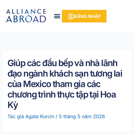
Bỏ
phần
để
nội
ĐĂNG NHẬP
qua
dung
phần
nội
dung
Giúp các đầu bếp và nhà lãnh
đạo ngành khách sạn tương lai
của Mexico tham gia các
chương trình thực tập tại Hoa
Kỳ
Tác giả
Agata Kurcin
/
5 tháng 5 năm 2026