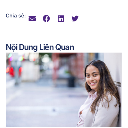
Xem tất cả các câu chuyện video từ năm 2023 của chúng
tôi
Tăng
STARRS
Người giành học bổng →
Chia sẻ:
Nội Dung Liên Quan