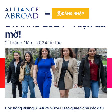
Bỏ
phần
để
nội
ĐĂNG NHẬP
qua
dung
phần
nội
dung
Học bổng Rising
STARRS 2024 - Hiện đã
mở!
2 Tháng Năm, 2024
Tin tức