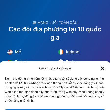
︎ MẠNG LƯỚI TOÀN CẦU
Các đội địa phương tại 10 quốc
gia
MỸ
Ireland
Dubai
Ba Lan
Quản lý sự đồng ý
México
Úc
Để mang đến trải nghiệm tốt nhất, chúng tôi sử dụng các công nghệ như
España
S. Châu Phi
cookie để lưu trữ và/hoặc truy cập thông tin thiết bị. Việc đồng ý với các
công nghệ này sẽ cho phép chúng tôi xử lý các dữ liệu như hành vi duyệt
Brazil/Mercosur
Bồ Đào Nha
web hoặc mã định danh duy nhất trên trang web này. Việc không đồng ý
hoặc rút lại sự đồng ý có thể ảnh hưởng tiêu cực đến một số tính năng và
chức năng nhất định.
Tìm đội ngũ tại địa phương của bạn →