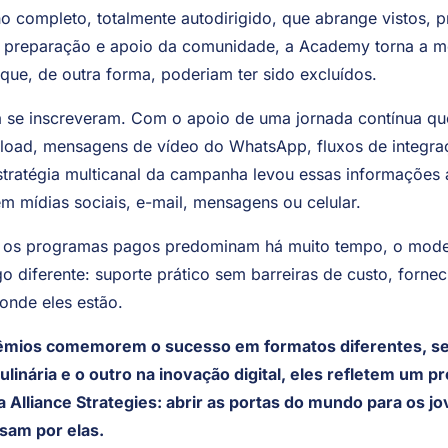
exterior, mas a falta de confiança, clareza ou recursos par
 completo, totalmente autodirigido, que abrange vistos, 
de preparação e apoio da comunidade, a Academy torna a m
 que, de outra forma, poderiam ter sido excluídos.
á se inscreveram. Com o apoio de uma jornada contínua que
load, mensagens de vídeo do WhatsApp, fluxos de integra
stratégia multicanal da campanha levou essas informações
em mídias sociais, e-mail, mensagens ou celular.
os programas pagos predominam há muito tempo, o model
o diferente: suporte prático sem barreiras de custo, forn
onde eles estão.
êmios comemorem o sucesso em formatos diferentes, s
linária e o outro na inovação digital, eles refletem um p
 Alliance Strategies: abrir as portas do mundo para os jo