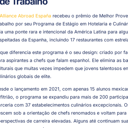
 de Trabalho
Alliance Abroad España
recebeu o prêmio de Melhor Prove
abalho por seu Programa de Estágio em Hotelaria e Culinári
ia uma ponte rara e intencional da América Latina para al
speitadas da Espanha, incluindo 17 restaurantes com estre
que diferencia este programa é o seu design: criado por fa
ra aspirantes a chefs que falam espanhol. Ele elimina as bar
lturais que muitas vezes impedem que jovens talentosos 
linários globais de elite.
sde o lançamento em 2021, com apenas 15 alunos mexican
fitrião, o programa se expandiu para mais de 200 particip
rceria com 37 estabelecimentos culinários excepcionais. O
crescem sob a orientação de chefs renomados e voltam par