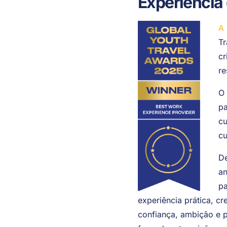
Experiência
A 
Tr
cr
re
O 
pa
cu
cu
De
an
pa
experiência prática, 