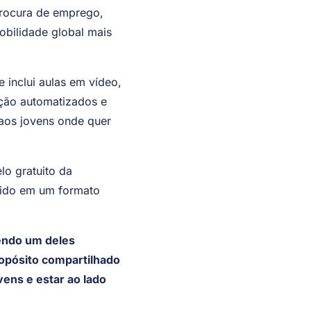
a dar o primeiro passo.
procura de emprego,
obilidade global mais
 inclui aulas em vídeo,
ção automatizados e
 aos jovens onde quer
o gratuito da
ecido em um formato
endo um deles
ropósito compartilhado
vens e estar ao lado