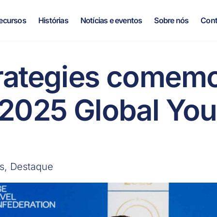
ecursos
Histórias
Notícias e eventos
Sobre nós
Cont
trategies comem
 2025 Global You
s
,
Destaque