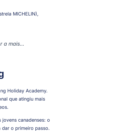
a jornada na Espanha,
strela MICHELIN),
r a mais...
g
ing Holiday Academy.
onal que atingiu mais
eos.
s jovens canadenses: o