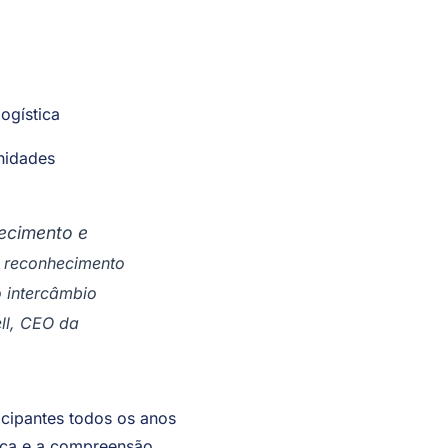
ogística
nidades
ecimento e
 reconhecimento
 intercâmbio
ll, CEO da
ticipantes todos os anos