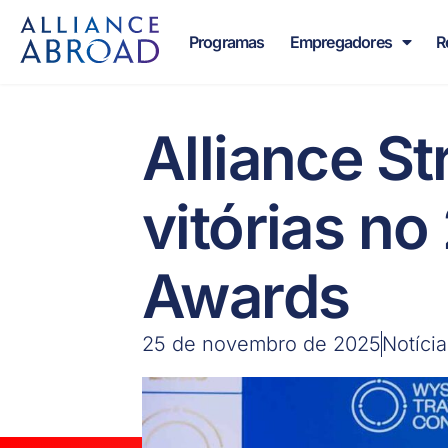
para o
Pular
conteúdo
para
Programas
Empregadores
R
o
conteúdo
Alliance S
vitórias no
Awards
25 de novembro de 2025
Notícia