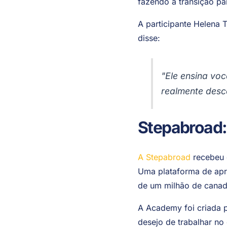
confiança, ambição e p
fazendo a transição p
A participante Helena 
disse:
"
Ele ensina voc
realmente desc
Stepabroad:
A Stepabroad
recebeu 
Uma plataforma de apren
de um milhão de canade
A Academy foi criada p