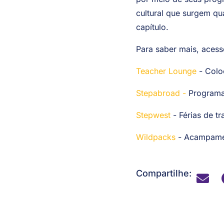
por meio de seus prog
cultural que surgem q
capítulo.
Para saber mais, acess
Teacher Lounge
- Colo
Stepabroad -
Programa
Stepwest
- Férias de t
Wildpacks
- Acampame
Compartilhe: