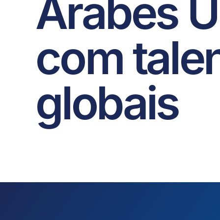
Árabes U
com tale
globais