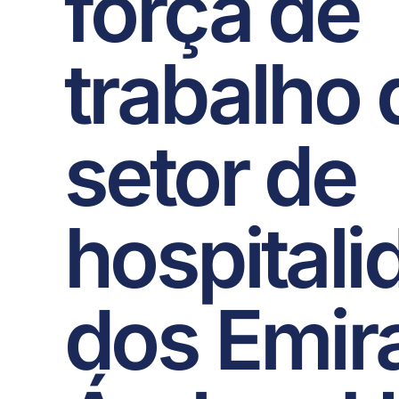
força de
trabalho 
setor de
hospitali
dos Emir