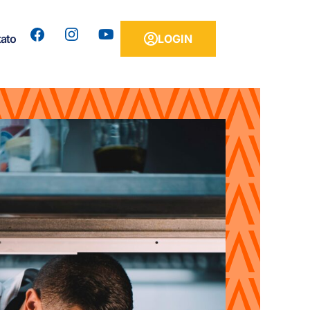
ato
LOGIN