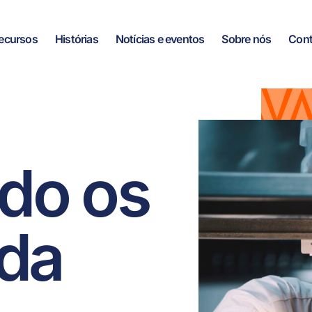
ecursos
Histórias
Notícias e eventos
Sobre nós
Cont
do os
 da