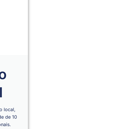
o
l
 local,
de de 10
onais.