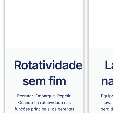
Rotatividade
L
sem fim
na
Recrutar. Embarque. Repetir.
Equip
Quando há rotatividade nas
leva
funções principais, os gerentes
perdid