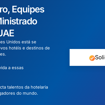
ro,
Equipes
inistrado
 UAE
bes Unidos está se
vos hotéis e destinos de
es.
Sol
vida a essas
cta talentos da hotelaria
egadores do mundo.