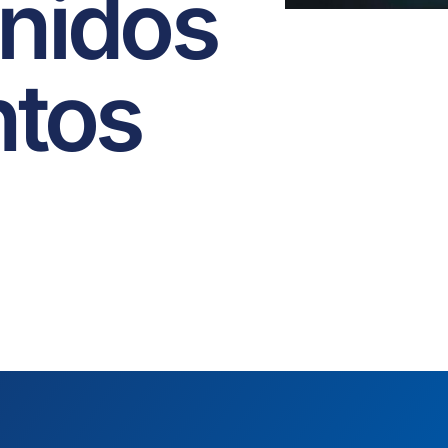
nidos
ntos