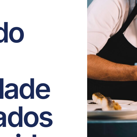
do
dade
ados