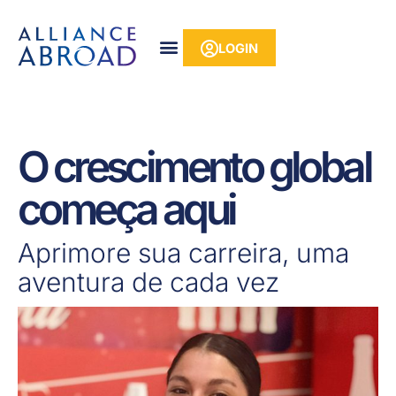
para o
Pular
conteúdo
para
LOGIN
o
conteúdo
O crescimento global
começa aqui
Aprimore sua carreira, uma
aventura de cada vez