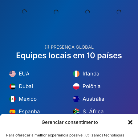
︎ PRESENÇA GLOBAL
Equipes locais em 10 países
EUA
Irlanda
Dubai
Polônia
México
Austrália
Espanha
S. África
Brasil/Mercosul
Portugal
Gerenciar consentimento
Encontre a equipe mais próxima →
Para oferecer a melhor experiência possível, utilizamos tecnologias