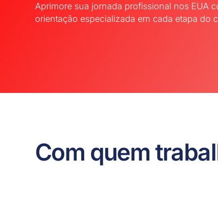
Aprimore sua jornada profissional nos EUA 
orientação especializada em cada etapa do
Com quem traba