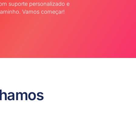
com suporte personalizado e
 caminho. Vamos começar!
lhamos