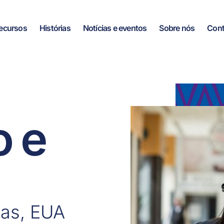
ecursos
Histórias
Notícias e eventos
Sobre nós
Cont
o e
icas, EUA