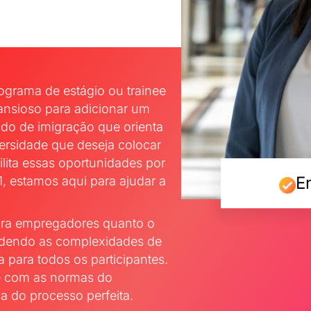
grama de estágio ou trainee
sioso para adicionar um
do de imigração que orienta
versidade que deseja colocar
lita essas oportunidades por
E
, estamos aqui para ajudar a
ara empregadores quanto o
tendendo as complexidades de
 para todos os participantes.
de com as normas do
a do processo perfeita.