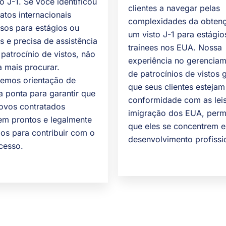
to J-1. Se você identificou
clientes a navegar pelas
atos internacionais
complexidades da obten
osos para estágios ou
um visto J-1 para estágio
es e precisa de assistência
trainees nos EUA. Nossa
patrocínio de vistos, não
experiência no gerencia
a mais procurar.
de patrocínios de vistos 
emos orientação de
que seus clientes esteja
a ponta para garantir que
conformidade com as lei
ovos contratados
imigração dos EUA, perm
m prontos e legalmente
que eles se concentrem 
dos para contribuir com o
desenvolvimento profissi
cesso.