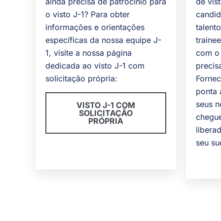
ainda precisa de patrocínio para
de vis
o visto J-1? Para obter
candid
informações e orientações
talent
específicas da nossa equipe J-
traine
1, visite a nossa página
com o 
dedicada ao visto J-1 com
precis
solicitação própria:
Fornec
ponta 
seus n
VISTO J-1 COM
SOLICITAÇÃO
chegue
PRÓPRIA
libera
seu su