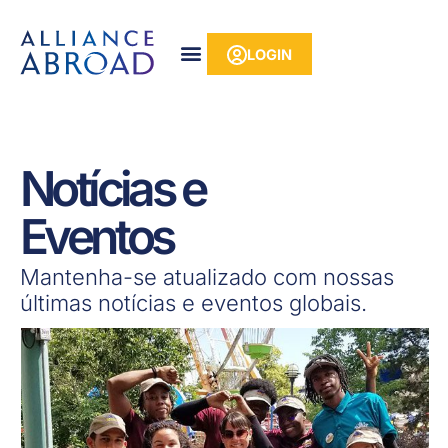
para o
Pular
conteúdo
para
LOGIN
o
conteúdo
Notícias e
Eventos
Mantenha-se atualizado com nossas
últimas notícias e eventos globais.