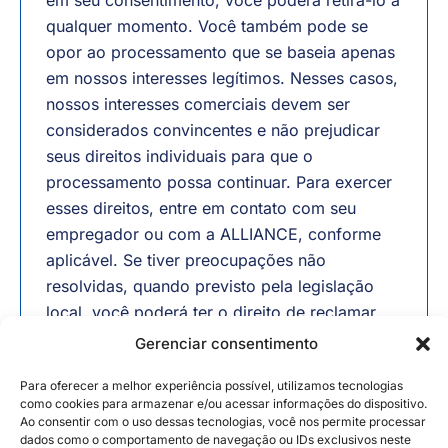
em seu consentimento, você poderá retirá-lo a
qualquer momento. Você também pode se
opor ao processamento que se baseia apenas
em nossos interesses legítimos. Nesses casos,
nossos interesses comerciais devem ser
considerados convincentes e não prejudicar
seus direitos individuais para que o
processamento possa continuar. Para exercer
esses direitos, entre em contato com seu
empregador ou com a ALLIANCE, conforme
aplicável. Se tiver preocupações não
resolvidas, quando previsto pela legislação
local, você poderá ter o direito de reclamar
junto a uma autoridade de proteção de dados
Gerenciar consentimento
no local onde reside, onde trabalha ou onde
Para oferecer a melhor experiência possível, utilizamos tecnologias
acredita ter havido uma violação das leis de
como cookies para armazenar e/ou acessar informações do dispositivo.
proteção de dados.
Ao consentir com o uso dessas tecnologias, você nos permite processar
dados como o comportamento de navegação ou IDs exclusivos neste