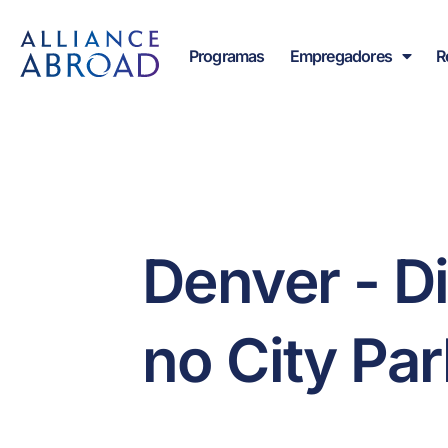
para o
Pular
conteúdo
para
Programas
Empregadores
R
o
conteúdo
Denver - Di
no City Par