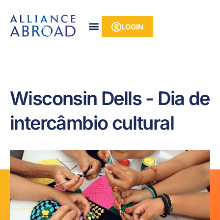
para o
Pular
conteúdo
para
LOGIN
o
conteúdo
Wisconsin Dells - Dia de
intercâmbio cultural