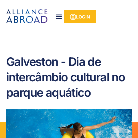
para o
Pular
conteúdo
para
LOGIN
o
conteúdo
Galveston - Dia de
intercâmbio cultural no
parque aquático