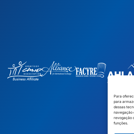
Para oferec
para armaze
dessas tecn
navegação o
revogação d
funções.