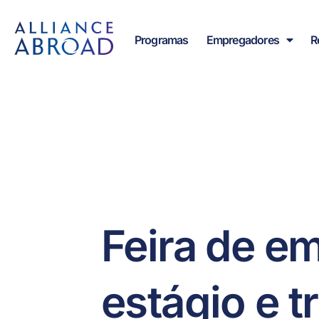
para o
conteúdo
Programas
Empregadores
R
Feira de e
estágio e 