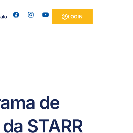
ato
LOGIN
rama de
e da STARR