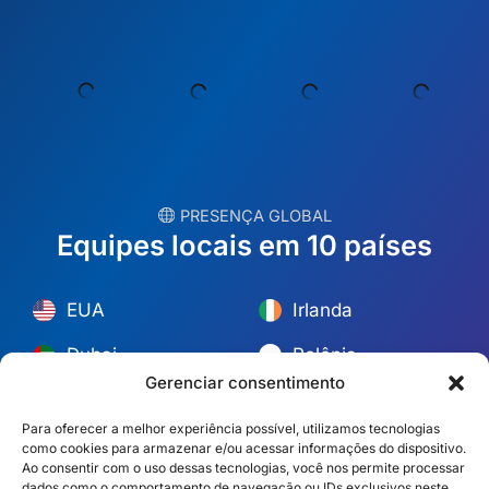
Support@allianceabroad.com
︎ PRESENÇA GLOBAL
Equipes locais em 10 países
EUA
Irlanda
Dubai
Polônia
Gerenciar consentimento
México
Austrália
Para oferecer a melhor experiência possível, utilizamos tecnologias
Espanha
S. África
como cookies para armazenar e/ou acessar informações do dispositivo.
Ao consentir com o uso dessas tecnologias, você nos permite processar
dados como o comportamento de navegação ou IDs exclusivos neste